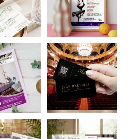
ka
Mer et
nce
mouvement
ion des cartes
Affiche A4 pour
e recto verso
montrer tous les cours
e la création du
de danse donnés par
r une société
cette association
ux
basée à La Grande
onnels dans
Motte.
la table.