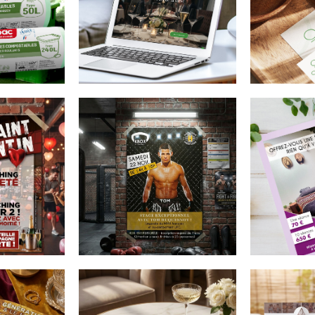
Oreka
Ore
France
Fra
iquettes
Réalisation du tout
Réalisat
ailles de
nouveau site vitrine
de visit
.
pour une société
ainsi qu
spécialisée dans l'art
logo pou
de la table et dédiée
dédiée a
aux professionnels.
professi
l'art de 