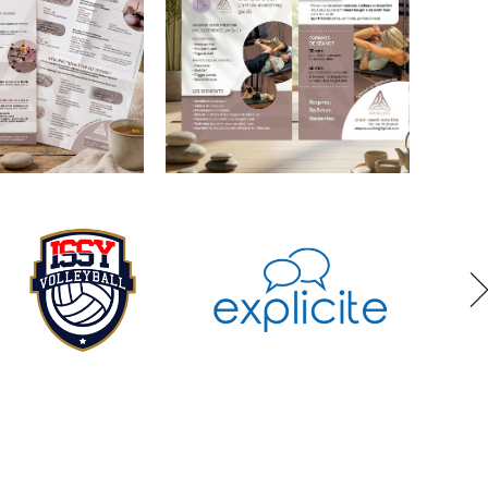
X
Jean
ier
Martinez
tif
Carte de visite recto
verso sobre et chic
 d'une affiche
pour un producteur et
faire la
metteur en scène.
n sur les
s.
UOS
AEQUOS
on d’un flyer A4
Flyer A6 recto verso
rso pour
pour Be Stretch,
destiné au
méthode de stretching
e en entreprise.
guidé.