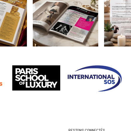
KBOX
KBO
Atelier
Atel
sportif
spor
e offre
Poster pour
Création
communiquer sur un
A4 pour 
iode de
stage exceptionnel
promotio
in.
avec Tom Duquesnoy.
massage
niqué
Annonce Le
AEQ
se
choc Z
Réalisati
recto ve
 presse
Annonce presse A4
Aqueos 
our
pour un magazine
bien-êtr
tie du
spécialisé dans le
tion Z &
marketing du luxe.
RESTONS CONNECTÉS