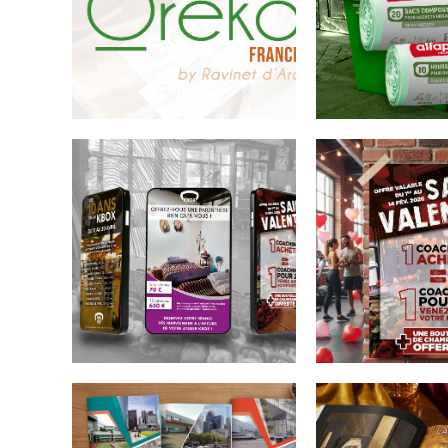
Oreka
Alfapac
France
Réalisation sur
illustrator d'ét
Création du nouveau
pour diffentes t
logo pour la société
sacs poubelles
Oreka France by
Ravinet d'Arc.